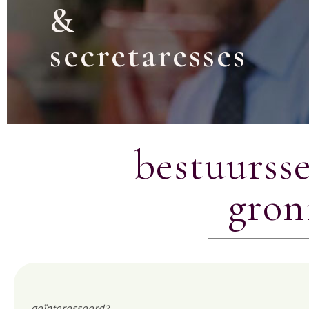
&
secretaresses
bestuursse
gron
geïnteresseerd?