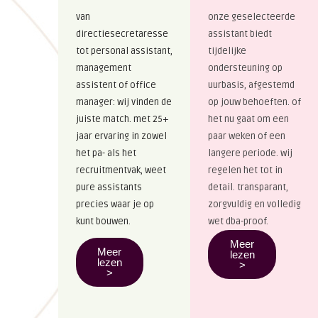
van
onze geselecteerde
directiesecretaresse
assistant biedt
tot personal assistant,
tijdelijke
management
ondersteuning op
assistent of office
uurbasis, afgestemd
manager: wij vinden de
op jouw behoeften. of
juiste match. met 25+
het nu gaat om een
jaar ervaring in zowel
paar weken of een
het pa- als het
langere periode. wij
recruitmentvak, weet
regelen het tot in
pure assistants
detail. transparant,
precies waar je op
zorgvuldig en volledig
kunt bouwen.
wet dba-proof.
Meer
Meer
lezen
lezen
>
>