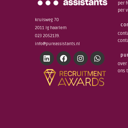
per 
per 
kruisweg 70
co
2011 lg haarlem
cont
023 2052139.
cont
info@pureassistants.nl
pu
over
ons 