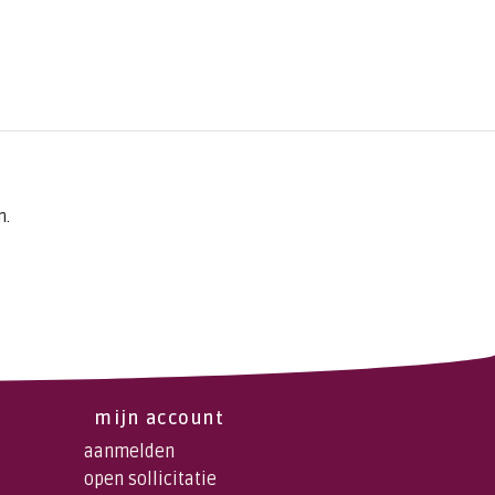
n.
mijn account
aanmelden
open sollicitatie