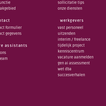
functie
sollicitatie tips
vakgebied
onze diensten
ntact
werkgevers
act formulier
vast personeel
act gegevens
uitzenden
interim / freelance
tijdelijk project
re assistants
kenniscentrum
 ons
vacature aanmelden
team
gen ai assessment
wet dba
succesverhalen