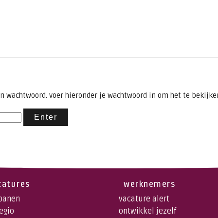
 wachtwoord. voer hieronder je wachtwoord in om het te bekijke
catures
werknemers
 banen
vacature alert
regio
ontwikkel jezelf