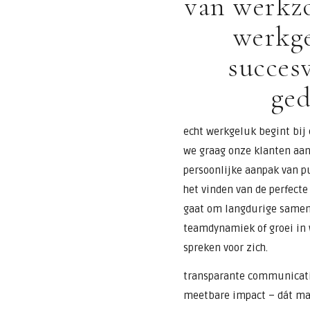
van werkz
werkge
succes
ged
echt werkgeluk begint bij
we graag onze klanten aan 
persoonlijke aanpak van pu
het vinden van de perfecte 
gaat om langdurige samen
teamdynamiek of groei in 
spreken voor zich.
transparante communicati
meetbare impact – dát ma