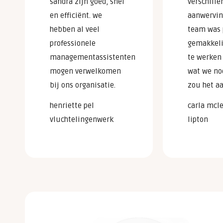
sandra zijn goed, snel
verschille
en efficiënt. we
aanwervin
hebben al veel
team was p
professionele
gemakkel
managementassistenten
te werken
mogen verwelkomen
wat we no
bij ons organisatie.
zou het a
henriette pel
carla mcl
vluchtelingenwerk
lipton