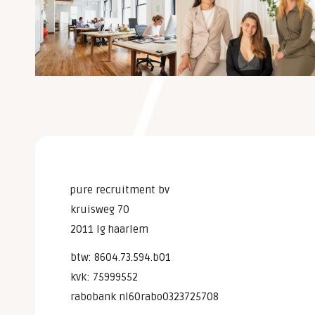
pure recruitment bv
kruisweg 70
2011 lg haarlem
btw: 8604.73.594.b01
kvk: 75999552
rabobank nl60rabo0323725708