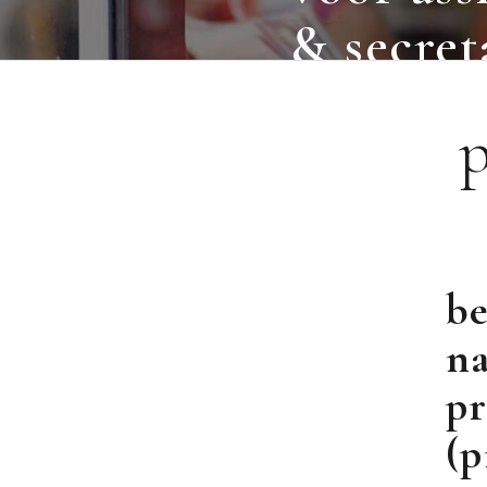
& secret
be
na
pr
(p