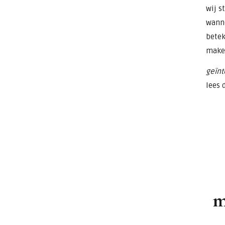
wij s
wanne
betek
maken
geïnt
lees 
m