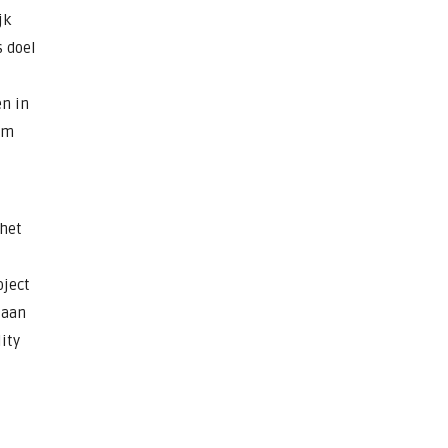
jk
s doel
en in
eam
 het
oject
 aan
ity