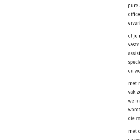
pure 
offic
ervar
of je
vaste
assis
speci
en we
met r
vak z
we me
wordt
die m
met o