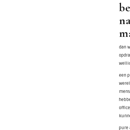
be
na
ma
dan w
opdra
welli
een p
werel
mense
hebbe
offic
kunn
pure 