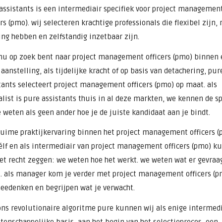
assistants is een intermediair specifiek voor project managemen
ers (pmo). wij selecteren krachtige professionals die flexibel zijn,
ing hebben en zelfstandig inzetbaar zijn.
 nu op zoek bent naar project management officers (pmo) binnen
 aanstelling, als tijdelijke kracht of op basis van detachering, pur
tants selecteert project management officers (pmo) op maat. als
alist is pure assistants thuis in al deze markten, we kennen de s
 weten als geen ander hoe je de juiste kandidaat aan je bindt.
uime praktijkervaring binnen het project management officers (
élf en als intermediair van project management officers (pmo) k
t recht zeggen: we weten hoe het werkt. we weten wat er gevraa
. als manager kom je verder met project management officers (p
eedenken en begrijpen wat je verwacht.
ns revolutionaire algoritme pure kunnen wij als enige intermedi