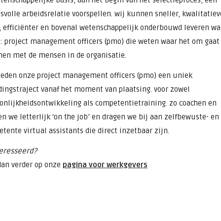
tenschappelijke basis, aan het begin van het selectieproces, een
svolle arbeidsrelatie voorspellen. wij kunnen sneller, kwalitatiev
, efficiënter en bovenal wetenschappelijk onderbouwd leveren wa
: project management officers (pmo) die weten waar het om gaat
en met de mensen in de organisatie.
ieden onze project management officers (pmo) een uniek
dingstraject vanaf het moment van plaatsing. voor zowel
onlijkheidsontwikkeling als competentietraining. zo coachen en
en we letterlijk ‘on the job’ en dragen we bij aan zelfbewuste- en
tente virtual assistants die direct inzetbaar zijn.
eresseerd?
dan verder op onze
pagina voor werkgevers