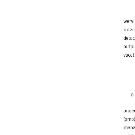
wervi
uitze
detac
outpl
vacat
o
proje
(pmo)
manag