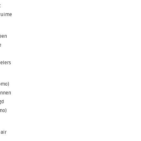
t
 ruime
 een
e
pelers
pmo)
unnen
gd
mo)
air