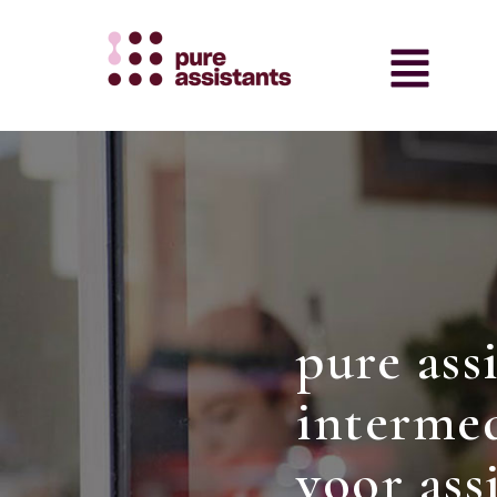
pure ass
intermed
voor ass