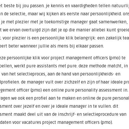
et beste bij jou passen. je kennis en vaardigheden tellen natuurli
n de selectie, maar wij kijken als eerste naar persoonlijkheid. on
t je met plezier met je toekomstige manager gaat samenwerken,
 we ervan overtuigd zijn dat je op die manier allebei kunt groei
k. voor plezier is een persoonlijke klik belangrijk: een zakelijk t
eert beter wanneer jullie als mens bij elkaar passen.
ze persoonlijke klik voor project management officers (pmo) te
pellen, werkt pure assistants met pure. deze methode matcht, in
 van het selectieproces, aan de hand van persoonlijkheids- en
lprofielen. de manager vult over zichzelf en zijn of haar ideale pr
ement officer (pmo) een online pure personality assessment in.
ragen we ook een profiel aan te maken en online de pure personal
sment over jezelf en over je ideale manager in te vullen. dit
sment maakt deel uit van de inschrijf- en selectieprocedure van
daten voor vacatures project management officers (pmo).