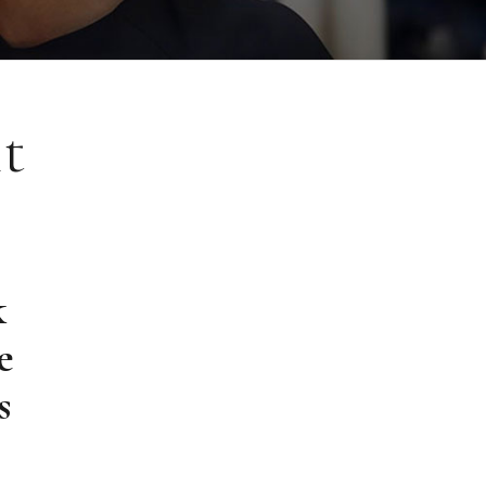
t
k
e
s