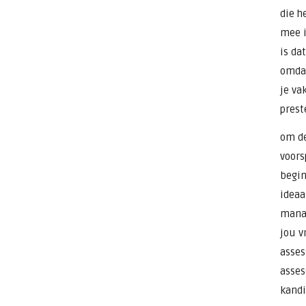
die h
mee i
is da
omdat
je va
prest
om de
voors
begin
ideaa
manag
jou v
asses
asses
kandi