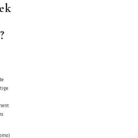
oek
?
de
tige
ment
ns
(pmo)