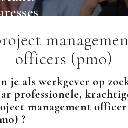
aresses
project managemen
officers (pmo)
n je als werkgever op zoe
ar professionele, krachtig
oject management officer
mo) ?