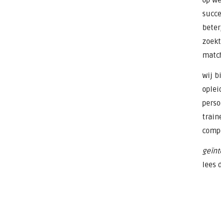
op we
succe
beter
zoekt
match
wij b
oplei
perso
train
compe
geïnt
lees 