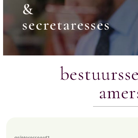
&
secretaresses
bestuursse
amer
geïnteresseerd?