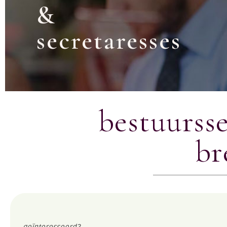
&
secretaresses
bestuursse
br
geïnteresseerd?