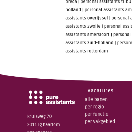
breda
|
personal assistants tilbu
holland
|
personal assistants a
assistants
overijssel
|
personal 
assistants zwolle
|
personal assi
assistants amersfoort
|
personal
assistants
zuid-holland
|
persona
assistants rotterdam
vacatures
alle banen
per regio
per functie
kruisweg 70
per vakgebied
2011 lg haarlem