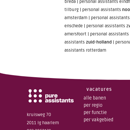
breda
|
personal assistants eind
tilburg
|
personal assistants
noo
amsterdam
|
personal assistant
enschede
|
personal assistants z
amersfoort
|
personal assistants
assistants
zuid-holland
|
persona
assistants rotterdam
vacatures
alle banen
per regio
per functie
kruisweg 70
per vakgebied
2011 lg haarlem