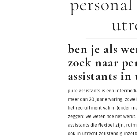
personal 
voor
utr
assistants &
secretaresses
ben je als w
zoek naar pe
assistants in
pure assistants is een intermedia
meer dan 20 jaar ervaring, zowel 
het recruitment vak in (onder m
zeggen: we weten hoe het werkt. 
assistants die flexibel zijn, ru
ook in utrecht zelfstandig inzetb