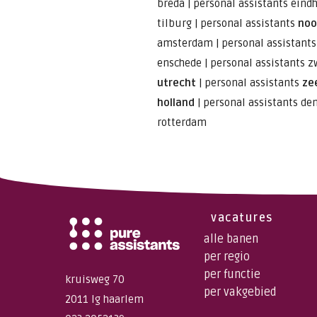
breda
|
personal assistants eind
tilburg
|
personal assistants
noo
amsterdam
|
personal assistant
enschede
|
personal assistants z
utrecht
|
personal assistants
ze
holland
|
personal assistants de
rotterdam
vacatures
alle banen
per regio
per functie
kruisweg 70
per vakgebied
2011 lg haarlem