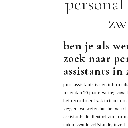
personal 
voor
zw
assistants &
secretaresses
ben je als w
zoek naar pe
assistants in
pure assistants is een intermedia
meer dan 20 jaar ervaring, zowel 
het recruitment vak in (onder m
zeggen: we weten hoe het werkt. 
assistants die flexibel zijn, ru
ook in zwolle zelfstandig inzetba