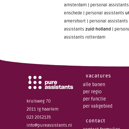
amsterdam
|
personal assistant
enschede
|
personal assistants
u
amersfoort
|
personal assistants
assistants
zuid-holland
|
persona
assistants rotterdam
vacatures
alle banen
per regio
per functie
kruisweg 70
per vakgebied
2011 lg haarlem
023 2052139.
contact
info@pureassistants.nl