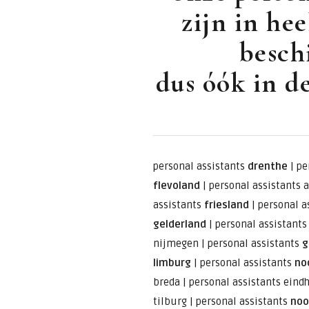
zijn in he
besch
dus óók in de
personal assistants
drenthe
|
pe
flevoland
|
personal assistants 
assistants
friesland
|
personal a
gelderland
|
personal assistant
nijmegen
|
personal assistants
g
limburg
|
personal assistants
no
breda
|
personal assistants eind
tilburg
|
personal assistants
noo