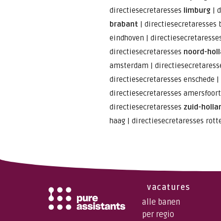
directiesecretaresses
limburg
|
d
brabant
|
directiesecretaresses 
eindhoven
|
directiesecretaresse
directiesecretaresses
noord-hol
amsterdam
|
directiesecretares
directiesecretaresses enschede
|
directiesecretaresses amersfoort
directiesecretaresses
zuid-holla
haag
|
directiesecretaresses rot
vacatures
alle banen
per regio