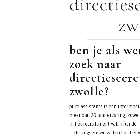
directies
voor
zw
assistants &
secretaresses
ben je als w
zoek naar
directiesecre
zwolle?
pure assistants is een intermedia
meer dan 20 jaar ervaring, zowel 
in het recruitment vak in (onde
recht zeggen: we weten hoe het w