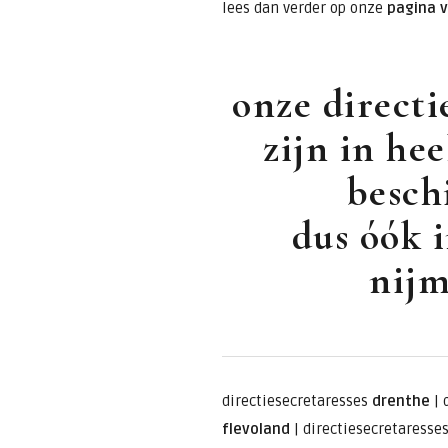
lees dan verder op onze
pagina 
onze directi
zijn in he
besch
dus óók i
nijm
directiesecretaresses
drenthe
|
flevoland
|
directiesecretaresse