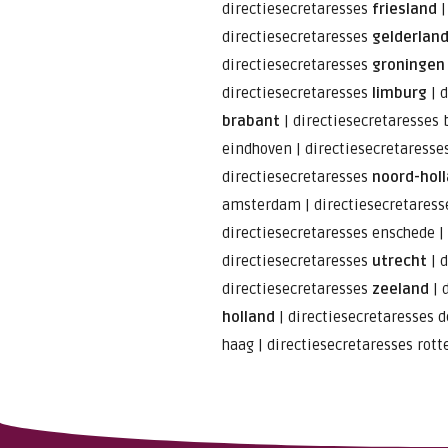
directiesecretaresses
friesland
|
directiesecretaresses
gelderlan
directiesecretaresses
groningen
directiesecretaresses
limburg
|
d
brabant
|
directiesecretaresses 
eindhoven
|
directiesecretaresse
directiesecretaresses
noord-hol
amsterdam
|
directiesecretares
directiesecretaresses enschede
|
directiesecretaresses
utrecht
|
d
directiesecretaresses
zeeland
|
holland
|
directiesecretaresses 
haag
|
directiesecretaresses rot