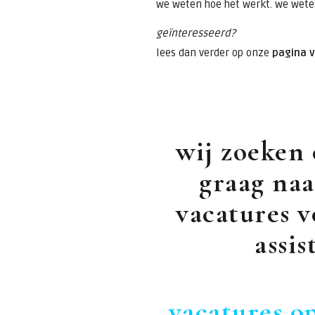
we weten hoe het werkt. we wete
geïnteresseerd?
lees dan verder op onze
pagina v
wij zoeken 
graag naa
vacatures v
assis
vacatures o