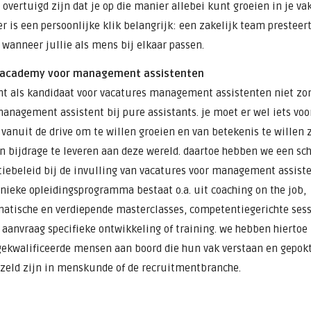
 overtuigd zijn dat je op die manier allebei kunt groeien in je vak
er is een persoonlijke klik belangrijk: een zakelijk team presteer
 wanneer jullie als mens bij elkaar passen.
 academy voor management assistenten
nt als kandidaat voor vacatures management assistenten niet z
anagement assistent bij pure assistants. je moet er wel iets voo
 vanuit de drive om te willen groeien en van betekenis te willen 
n bijdrage te leveren aan deze wereld. daartoe hebben we een sc
tiebeleid bij de invulling van vacatures voor management assist
nieke opleidingsprogramma bestaat o.a. uit coaching on the job,
atische en verdiepende masterclasses, competentiegerichte sess
 aanvraag specifieke ontwikkeling of training. we hebben hiertoe
ekwalificeerde mensen aan boord die hun vak verstaan en gepok
eld zijn in menskunde of de recruitmentbranche.