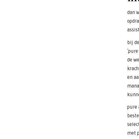
dan w
opdra
assis
bij d
´pure
de we
krach
en aa
mana
kunn
pure 
beste
selec
met p