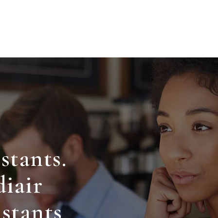
stants.
iair
istants