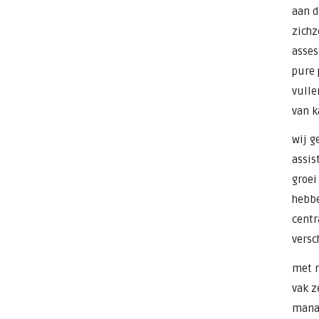
aan d
zichz
asses
pure 
vulle
van k
wij g
assis
groei
hebbe
centr
versc
met m
vak z
manag