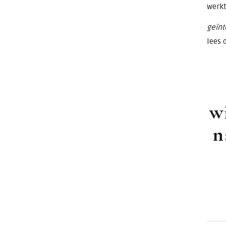
werkt
geïnt
lees 
w
n