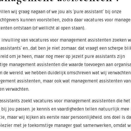
illen wij graag nagaan of we jou als ´pure assistant` bij onze
chtgevers kunnen voorstellen, zodra daar vacatures voor manag
tenten ontstaan (of wellicht al open staan).
e invulling van vacatures voor management assistenten zoeken w
 assistants` en…dat ben je niet zomaar. dat vraagt een scherpe bli
reld om je heen, maar nog meer op jezelf. pure assistants zijn
tige management assistenten die waarde toevoegen aan organisa
n de wereld. we hebben duidelijk omschreven wat wij verwachten
gement assistenten, maar ook wat management assistenten van
en verwachten.
assistants zoekt vacatures voor management assistenten die het
 bij jou passen. je kennis en vaardigheden tellen natuurlijk mee 
tie, maar wij kijken als eerste naar persoonlijkheid. ons doel is da
lezier met je toekomstige manager gaat samenwerken, omdat w