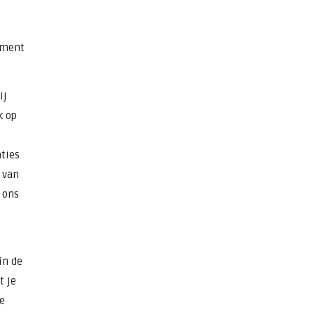
ement
ij
k op
ties
 van
 ons
in de
t je
e