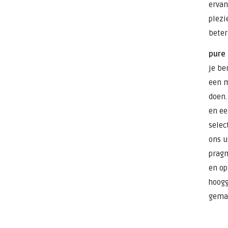
ervan
plezi
beter
pure
je be
een m
doen.
en ee
selec
ons u
pragm
en op
hoogg
gemaz