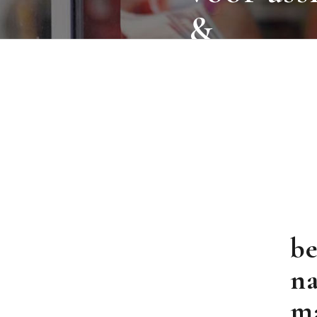
&
secretare
be
na
ma