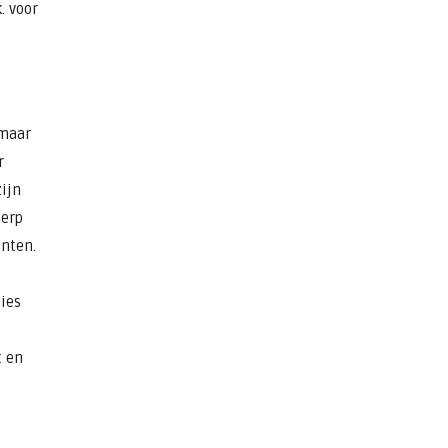
. voor
t
omaar
r
zijn
herp
enten.
ies
t en