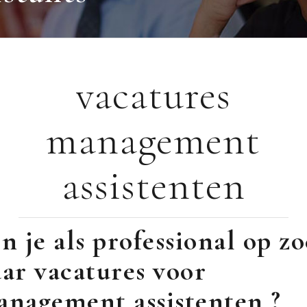
sses.
vacatures
management
assistenten
n je als professional op z
ar vacatures voor
nagement assistenten ?