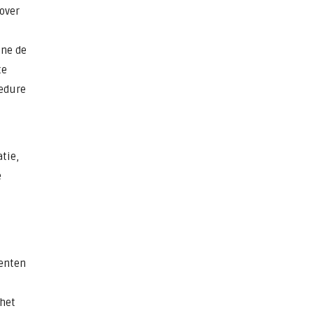
 over
ine de
te
cedure
tie,
e
l
tenten
het