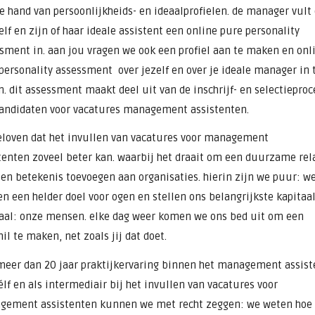
e hand van persoonlijkheids- en ideaalprofielen. de manager vult
elf en zijn of haar ideale assistent een online pure personality
sment in. aan jou vragen we ook een profiel aan te maken en onl
personality assessment over jezelf en over je ideale manager in 
n. dit assessment maakt deel uit van de inschrijf- en selectiepro
andidaten voor vacatures management assistenten.
eloven dat het invullen van vacatures voor management
tenten zoveel beter kan. waarbij het draait om een duurzame rela
 en betekenis toevoegen aan organisaties. hierin zijn we puur: w
n een helder doel voor ogen en stellen ons belangrijkste kapitaa
aal: onze mensen. elke dag weer komen we ons bed uit om een
hil te maken, net zoals jij dat doet.
eer dan 20 jaar praktijkervaring binnen het management assis
élf en als intermediair bij het invullen van vacatures voor
ement assistenten kunnen we met recht zeggen: we weten hoe 