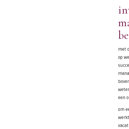
in
ma
be
met o
op we
succe
manag
boven
weten
een o
om ee
werkt
vacat