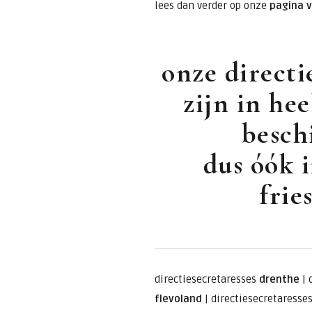
lees dan verder op onze
pagina 
onze directi
zijn in he
besch
dus óók i
frie
directiesecretaresses
drenthe
|
flevoland
|
directiesecretaresse