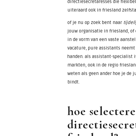
directiesecretaresses die flexib
uiteraard ook in friesland zelfst
of je nu op zoek bent naar
tijdel
jouw organisatie in friesland, of
in de vorm van een vaste aanste
vacature, pure assistants neemt 
handen. als assistant-specialist i
markten, ook in de regio friesla
weten als geen ander hoe je de ju
bindt.
hoe selectere
directiesecre