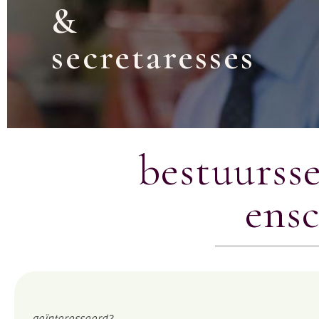
&
secretaresses
bestuursse
ens
geïnteresseerd?