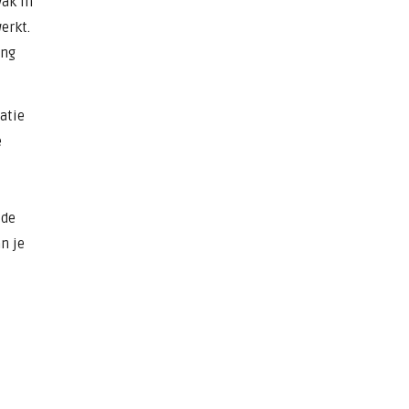
vak in
erkt.
ing
atie
e
 de
n je