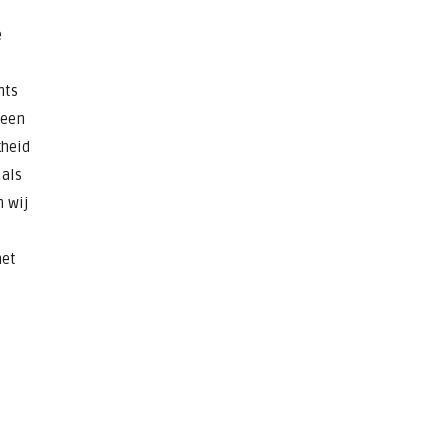
e
nts
 een
kheid
 als
n wij
het