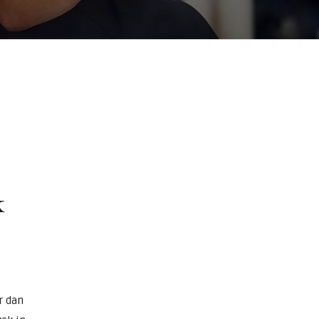
k
r dan