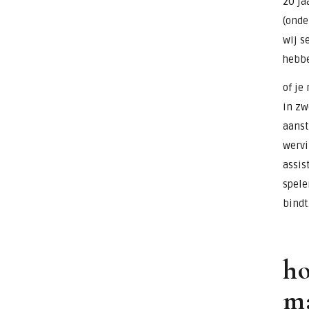
20 ja
(onde
wij s
hebbe
of je
in zw
aanst
wervi
assis
spele
bindt
ho
ma