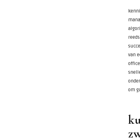
kenni
manag
algor
reeds
succe
van e
offic
snell
onder
om ga
ku
zw