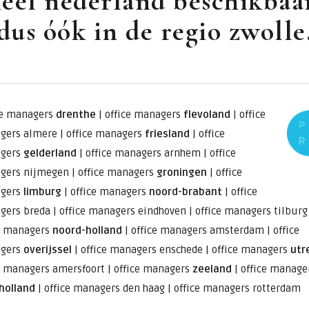
eel nederland beschikbaa
dus óók in de regio zwolle
.
ce managers
drenthe
|
office managers
flevoland
|
office
gers almere
|
office managers
friesland
|
office
gers
gelderland
|
office managers arnhem
|
office
gers nijmegen
|
office managers
groningen
|
office
gers
limburg
|
office managers
noord-brabant
|
office
gers breda
|
office managers eindhoven
|
office managers tilburg
e managers
noord-holland
|
office managers amsterdam
|
office
gers
overijssel
|
office managers enschede
|
office managers
utr
e managers amersfoort
|
office managers
zeeland
|
office manage
holland
|
office managers den haag
|
office managers rotterdam