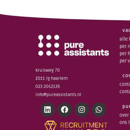
va
alle
per 
per 
per 
kruisweg 70
co
2011 lg haarlem
cont
023 2052139.
cont
info@pureassistants.nl
pu
over
ons 