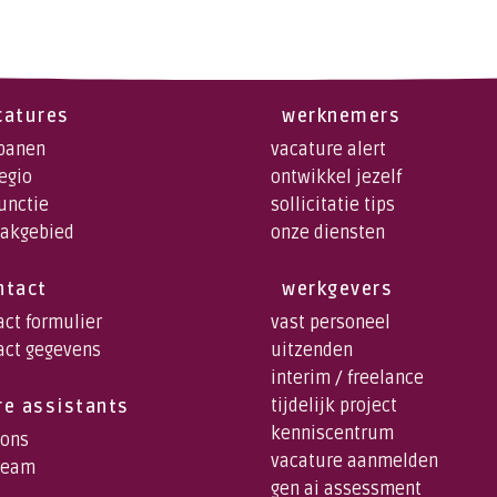
catures
werknemers
 banen
vacature alert
regio
ontwikkel jezelf
functie
sollicitatie tips
vakgebied
onze diensten
ntact
werkgevers
act formulier
vast personeel
act gegevens
uitzenden
interim / freelance
tijdelijk project
re assistants
kenniscentrum
 ons
vacature aanmelden
team
gen ai assessment