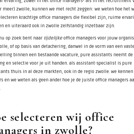
ar ervaring, zowel in het office managers- als in het recruitment 
r meer) zwolle, kunnen we met recht zeggen: we weten hoe het w
electeren krachtige office managers die flexibel zijn, ruime ervar
n en uiteraard ook in zwolle zelfstandig inzetbaar zijn.
 nu op zoek bent naar
tijdelijke
office managers voor jouw organis
olle, of op basis van detachering, danwel in de vorm van een vast
elling binnen een bestaande vacature, pure assistants neemt de
ng en selectie voor je uit handen. als assistant-specialist is pure
tants thuis in al deze markten, ook in de regio zwolle. we kennen
rs en we weten als geen ander hoe je de juiste office managers aa
.
e selecteren wij office
nagers in zwolle?