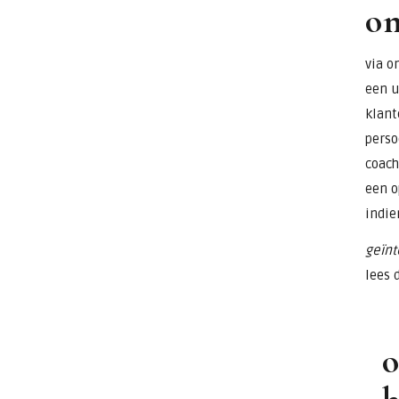
o
via o
een u
klant
perso
coach
een o
indie
geïnt
lees 
o