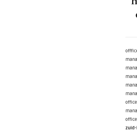
h
offfi
mana
mana
mana
mana
mana
offic
mana
offic
zuid-