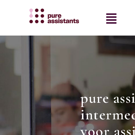
pure ass
intermed
voor ass