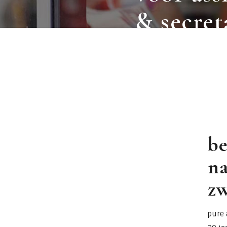
& secret
be
na
zw
pure 