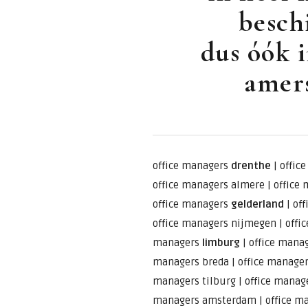
besch
dus óók i
amers
office managers
drenthe
|
offic
office managers almere
|
office
office managers
gelderland
|
of
office managers nijmegen
|
offi
managers
limburg
|
office mana
managers breda
|
office manage
managers tilburg
|
office manag
managers amsterdam
|
office m