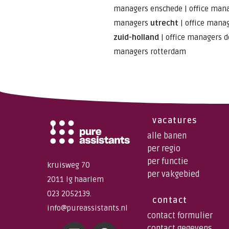
managers enschede
|
office man
managers
utrecht
|
office mana
zuid-holland
|
office managers d
managers rotterdam
vacatures
alle banen
per regio
per functie
kruisweg 70
per vakgebied
2011 lg haarlem
023 2052139.
contact
info@pureassistants.nl
contact formulier
contact gegevens