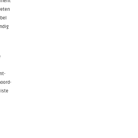
itment
weten
ibel
ndig
e
nt-
noord-
iste