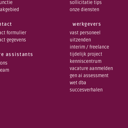
functie
sollicitatie tips
vakgebied
onze diensten
ntact
werkgevers
act formulier
vast personeel
act gegevens
uitzenden
interim / freelance
tijdelijk project
re assistants
kenniscentrum
 ons
vacature aanmelden
team
gen ai assessment
wet dba
succesverhalen