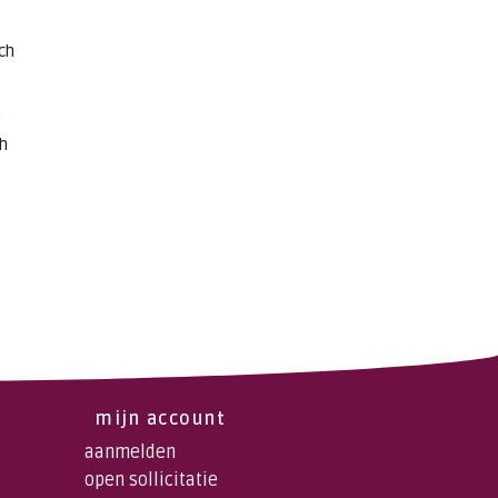
ch
h
h
mijn account
aanmelden
open sollicitatie