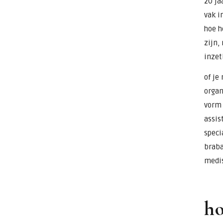
20 ja
vak i
hoe h
zijn,
inzet
of je
organ
vorm 
assis
speci
braba
medis
ho