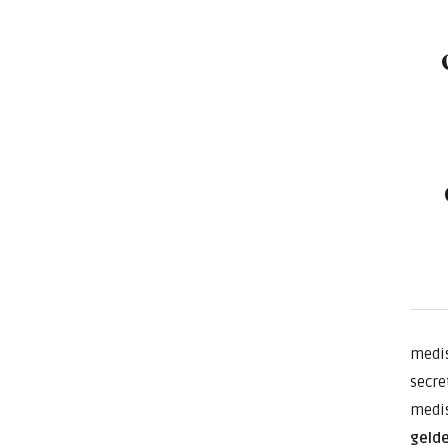
medis
secre
medis
geld