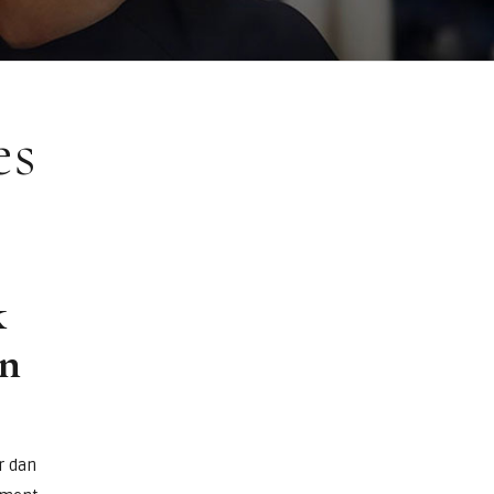
es
k
in
r dan