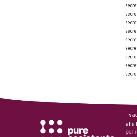
secre
secre
secre
secre
secre
secre
secre
secre
secre
va
alle
per 