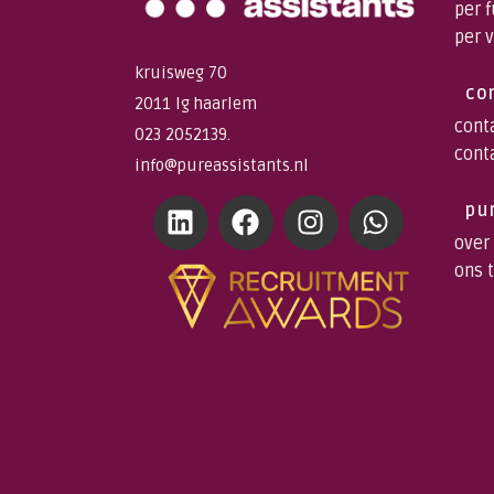
per 
per 
kruisweg 70
co
2011 lg haarlem
cont
023 2052139.
cont
info@pureassistants.nl
pu
over
ons 