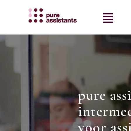
pure ass
intermed
voor ass