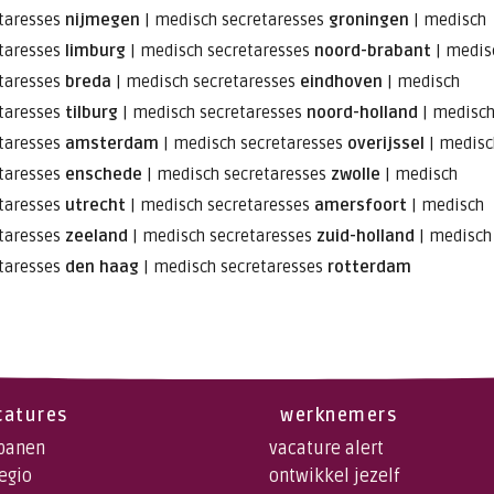
taresses
nijmegen
|
medisch secretaresses
groningen
|
medisch
taresses
limburg
|
medisch secretaresses
noord-brabant
|
medis
taresses
breda
|
medisch secretaresses
eindhoven
|
medisch
taresses
tilburg
|
medisch secretaresses
noord-holland
|
medisc
taresses
amsterdam
|
medisch secretaresses
overijssel
|
medisc
taresses
enschede
|
medisch secretaresses
zwolle
|
medisch
taresses
utrecht
|
medisch secretaresses
amersfoort
|
medisch
taresses
zeeland
|
medisch secretaresses
zuid-holland
|
medisch
taresses
den haag
|
medisch secretaresses
rotterdam
catures
werknemers
 banen
vacature alert
regio
ontwikkel jezelf