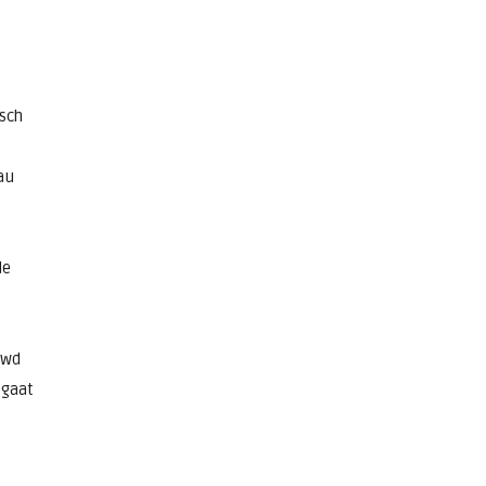
sch
au
de
uwd
 gaat