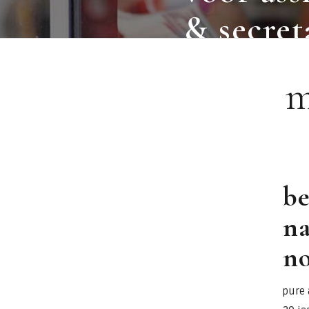
& secret
m
be
na
n
pure 