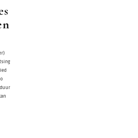
es
en
er)
tsing
bied
zo
 duur
kan