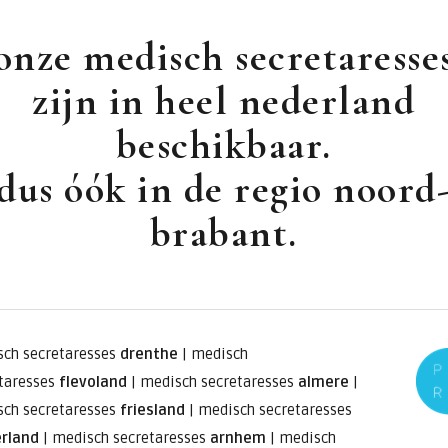
onze medisch secretaresse
zijn in heel nederland
beschikbaar.
dus óók in de regio noord
brabant.
.
ch secretaresses
drenthe
|
medisch
taresses
flevoland
|
medisch secretaresses
almere
|
ch secretaresses
friesland
|
medisch secretaresses
erland
|
medisch secretaresses
arnhem
|
medisch