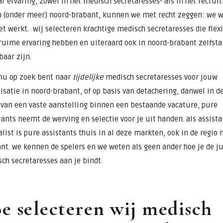
ar ervaring, zowel in het medisch secretaresses- als in het recru
n (onder meer) noord-brabant, kunnen we met recht zeggen: we 
et werkt. wij selecteren krachtige medisch secretaresses die flex
 ruime ervaring hebben en uiteraard ook in noord-brabant zelfsta
baar zijn.
 nu op zoek bent naar
tijdelijke
medisch secretaresses voor jouw
isatie in noord-brabant, of op basis van detachering, danwel in d
van een vaste aanstelling binnen een bestaande vacature, pure
tants neemt de werving en selectie voor je uit handen. als assista
alist is pure assistants thuis in al deze markten, ook in de regio 
nt. we kennen de spelers en we weten als geen ander hoe je de ju
ch secretaresses aan je bindt.
e selecteren wij medisch