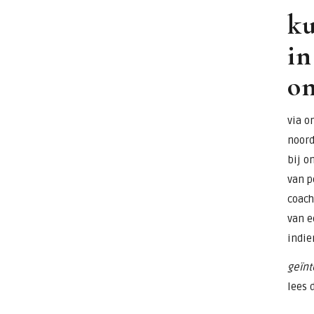
ku
in
o
via o
noord
bij o
van p
coach
van e
indie
geïnt
lees 