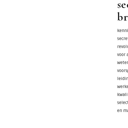
se
b
kenni
secre
revol
voor 
weten
voors
leidi
werke
kwali
selec
en ma