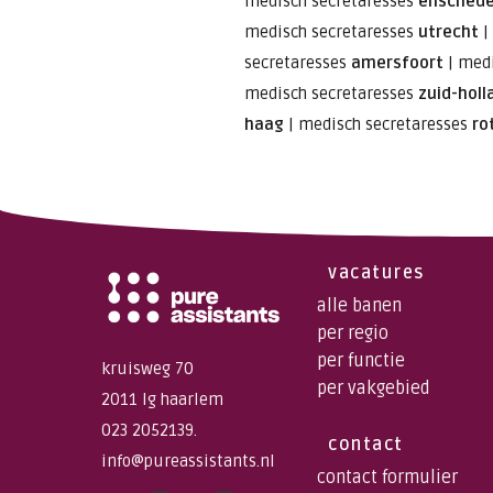
medisch secretaresses
ensched
medisch secretaresses
utrecht
|
secretaresses
amersfoort
|
medi
medisch secretaresses
zuid-holl
haag
|
medisch secretaresses
ro
vacatures
alle banen
per regio
per functie
kruisweg 70
per vakgebied
2011 lg haarlem
023 2052139.
contact
info@pureassistants.nl
contact formulier