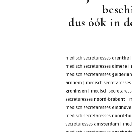
besch
dus óók in d
medisch secretaresses
drenthe
medisch secretaresses
almere
|
medisch secretaresses
gelderla
arnhem
|
medisch secretaresse
groningen
|
medisch secretares
secretaresses
noord-brabant
|
m
medisch secretaresses
eindhove
medisch secretaresses
noord-ho
secretaresses
amsterdam
|
medi