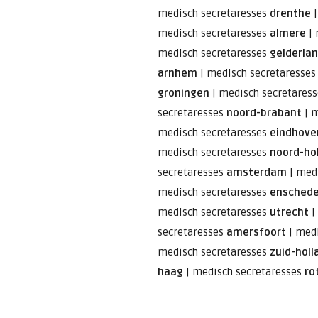
medisch secretaresses
drenthe
medisch secretaresses
almere
|
medisch secretaresses
gelderla
arnhem
|
medisch secretaresse
groningen
|
medisch secretares
secretaresses
noord-brabant
|
m
medisch secretaresses
eindhove
medisch secretaresses
noord-ho
secretaresses
amsterdam
|
medi
medisch secretaresses
ensched
medisch secretaresses
utrecht
|
secretaresses
amersfoort
|
medi
medisch secretaresses
zuid-holl
haag
|
medisch secretaresses
ro