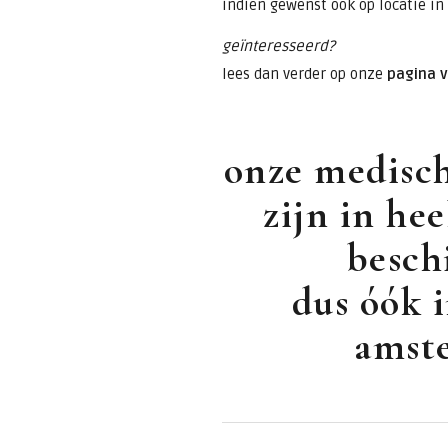
indien gewenst ook op locatie i
geïnteresseerd?
lees dan verder op onze
pagina 
onze medisch
zijn in he
besch
dus óók i
amst