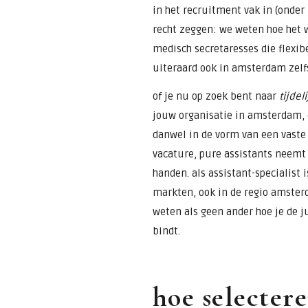
in het recruitment vak in (ond
recht zeggen: we weten hoe het w
medisch secretaresses die flexib
uiteraard ook in amsterdam zelfs
of je nu op zoek bent naar
tijdel
jouw organisatie in amsterdam, o
danwel in de vorm van een vaste
vacature, pure assistants neemt 
handen. als assistant-specialist i
markten, ook in de regio amster
weten als geen ander hoe je de j
bindt.
hoe selecter