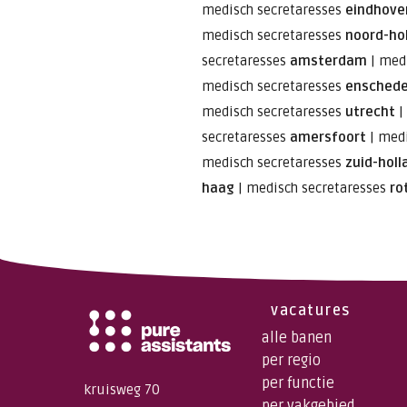
medisch secretaresses
eindhove
medisch secretaresses
noord-ho
secretaresses
amsterdam
|
medi
medisch secretaresses
ensched
medisch secretaresses
utrecht
|
secretaresses
amersfoort
|
medi
medisch secretaresses
zuid-holl
haag
|
medisch secretaresses
ro
vacatures
alle banen
per regio
per functie
kruisweg 70
per vakgebied