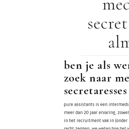
med
voor
secret
assistants &
al
secretaresses
ben je als w
zoek naar me
secretaresses
pure assistants is een intermedia
meer dan 20 jaar ervaring, zowel
in het recruitment vak in (onde
recht zeggen: we weten hoe het w