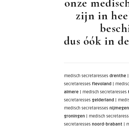
onze medisch
zijn in he
besch
dus óók in de
medisch secretaresses
drenthe
secretaresses
flevoland
|
medisc
almere
|
medisch secretaresses
secretaresses
gelderland
|
medis
medisch secretaresses
nijmegen
groningen
|
medisch secretares
secretaresses
noord-brabant
|
m