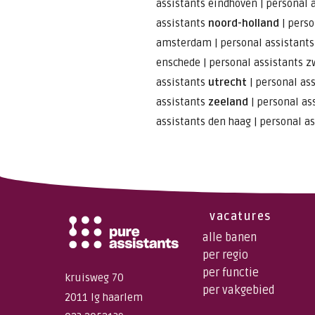
assistants eindhoven
|
personal a
assistants
noord-holland
|
perso
amsterdam
|
personal assistant
enschede
|
personal assistants z
assistants
utrecht
|
personal as
assistants
zeeland
|
personal as
assistants den haag
|
personal a
vacatures
alle banen
per regio
per functie
kruisweg 70
per vakgebied
2011 lg haarlem